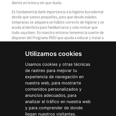
diente en la boca sin que duela.
Es fundamental darle importancia a la higiene bucodental
desde que somos pequeños, para que desde edades
tempranas se adquiera un hábito correcto de higiene y se
acuda al dentista para familiarizarse y solo revisar que
todo vaya bien. En nuestro entorno tenemos la suerte de
disponer del Programa PADI que ayuda a educar y tratar a
los niñ@s desde los 7 a los 15 años.
! La boca más sana es la menos tratada !
Utilizamos cookies
Usamos cookies y otras técnicas
de rastreo para mejorar tu
experiencia de navegación en
nuestra web, para mostrarte
contenidos personalizados y
anuncios adecuados, para
analizar el tráfico en nuestra web
© Clínica dental Varela 2018 -
Aviso legal y Política
y para comprender de donde
de Privacidad
-
Política de Cookies
llegan nuestros visitantes.