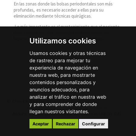
En las zonas donde las bolsas periodontales son más
profundas, es necesario acceder a ellas para su
eliminación mediante técnicas quirúgicas.
Lo más importante es el mantenimiento que el paciente
debe realizar en casa, conseguir un buen hábito de
higiene y las revisiones periódicas en el dentista.
Utilizamos cookies
Usamos cookies y otras técnicas
de rastreo para mejorar tu
experiencia de navegación en
nuestra web, para mostrarte
contenidos personalizados y
anuncios adecuados, para
analizar el tráfico en nuestra web
© Clínica dental Varela 2018 -
Aviso legal y Política
y para comprender de donde
de Privacidad
-
Política de Cookies
llegan nuestros visitantes.
Rubén Varela (Licenciado en Odontología) Col.
01000179 R.P.S. 112/18
Aceptar
Rechazar
Configurar
AU WEB DESIGN